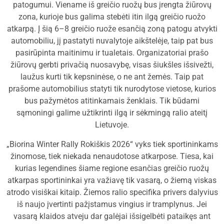
patogumui. Viename iš greičio ruožų bus įrengta žiūrovų
zona, kurioje bus galima stebėti itin ilgą greičio ruožo
atkarpą. Į šią 6–8 greičio ruože esančią zoną patogu atvykti
automobiliu, jį pastatyti nuvalytoje aikštelėje, taip pat bus
pasirūpinta maitinimu ir tualetais. Organizatoriai prašo
žiūrovų gerbti privačią nuosavybę, visas šiukšles išsivežti,
laužus kurti tik kepsninėse, o ne ant žemės. Taip pat
prašome automobilius statyti tik nurodytose vietose, kurios
bus pažymėtos atitinkamais ženklais. Tik būdami
sąmoningi galime užtikrinti ilgą ir sėkmingą ralio ateitį
Lietuvoje.
„Biorina Winter Rally Rokiškis 2026“ vyks tiek sportininkams
žinomose, tiek niekada nenaudotose atkarpose. Tiesa, kai
kurias legendines šiame regione esančias greičio ruožų
atkarpas sportininkai yra važiavę tik vasarą, o žiemą viskas
atrodo visiškai kitaip. Žiemos ralio specifika privers dalyvius
iš naujo įvertinti pažįstamus vingius ir tramplynus. Jei
vasarą klaidos atveju dar galėjai išsigelbėti pataikęs ant