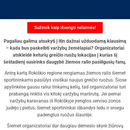
Sužinok kaip išvengti nelaimės!
Pagaliau galima atsakyti į itin dažnai užduodamą klausimą
– kada bus paskelbti varžybų žemėlapiai? Organizatoriai
atskleidė keturių greičio ruožų lokacijas į kurias šį
šeštadienį susirinks daugybė žiemos ralio pasiilgusių fanų.
Antrą kartą Rokiškio regione rengiamas žiemos ralis šiemet
sportininkams pasiūlys visiškai naujus greičio ruožus. Šiose
apylinkėse gausu raliui tinkamų kelių, tad organizatoriai turi
prabangą rinktis vis kitokį varžybų maršrutą. Jei pernai
varžybų karavanas iš Rokiškyje įrengtos serviso zonos
judėjo į pietus, šiemet sportininkai išbandys ledu ir sniegu
padengtus ruožus šiaurėje.
Šiemet organizatoriai dar daugiau dėmesio skyrė žiūrovų