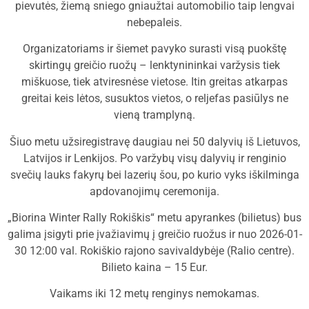
pievutės, žiemą sniego gniaužtai automobilio taip lengvai
nebepaleis.
Organizatoriams ir šiemet pavyko surasti visą puokštę
skirtingų greičio ruožų – lenktynininkai varžysis tiek
miškuose, tiek atviresnėse vietose. Itin greitas atkarpas
greitai keis lėtos, susuktos vietos, o reljefas pasiūlys ne
vieną tramplyną.
Šiuo metu užsiregistravę daugiau nei 50 dalyvių iš Lietuvos,
Latvijos ir Lenkijos. Po varžybų visų dalyvių ir renginio
svečių lauks fakyrų bei lazerių šou, po kurio vyks iškilminga
apdovanojimų ceremonija.
„Biorina Winter Rally Rokiškis“ metu apyrankes (bilietus) bus
galima įsigyti prie įvažiavimų į greičio ruožus ir nuo 2026-01-
30 12:00 val. Rokiškio rajono savivaldybėje (Ralio centre).
Bilieto kaina – 15 Eur.
Vaikams iki 12 metų renginys nemokamas.