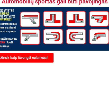
Automobilių sportas gali būti pavojingas
žinok kaip išvengti nelaimės!