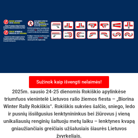
Sužinok kaip išvengti nelaimės!
2025m. sausio 24-25 dienomis Rokiškio apylinkėse
triumfuos vienintelė Lietuvos ralio žiemos fiesta – „Biorina
Winter Rally Rokiškis“. Rokiškis sukvies šalčio, sniego, ledo
ir pusnių išsiilgusius lenktynininkus bei žiūrovus į vieną
unikaliausių renginių šaltuoju metų laiku – lenktynes kvapą
gniaužiančiais greičiais užšalusiais šiaurės Lietuvos
žvyrkeliais.