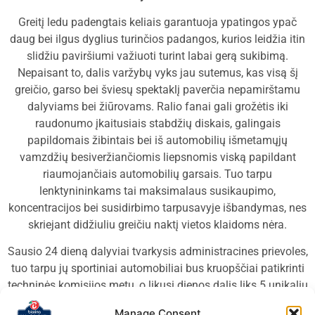
Greitį ledu padengtais keliais garantuoja ypatingos ypač
daug bei ilgus dyglius turinčios padangos, kurios leidžia itin
slidžiu paviršiumi važiuoti turint labai gerą sukibimą.
Nepaisant to, dalis varžybų vyks jau sutemus, kas visą šį
greičio, garso bei šviesų spektaklį paverčia nepamirštamu
dalyviams bei žiūrovams. Ralio fanai gali grožėtis iki
raudonumo įkaitusiais stabdžių diskais, galingais
papildomais žibintais bei iš automobilių išmetamųjų
vamzdžių besiveržiančiomis liepsnomis viską papildant
riaumojančiais automobilių garsais. Tuo tarpu
lenktynininkams tai maksimalaus susikaupimo,
koncentracijos bei susidirbimo tarpusavyje išbandymas, nes
skriejant didžiuliu greičiu naktį vietos klaidoms nėra.
Sausio 24 dieną dalyviai tvarkysis administracines prievoles,
tuo tarpu jų sportiniai automobiliai bus kruopščiai patikrinti
techninės komisijos metu, o likusi dienos dalis liks 5 unikalių
greičio ruožų susirašymui bei pasitikrinimui.
Manage Consent