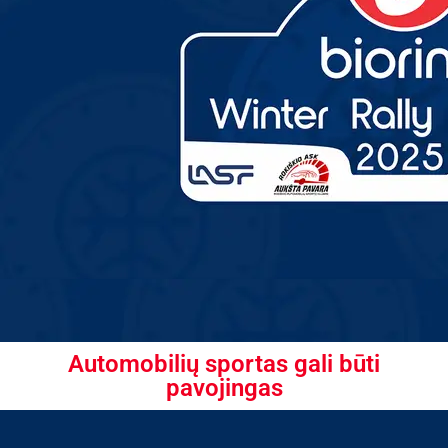
Automobilių sportas gali būti
pavojingas