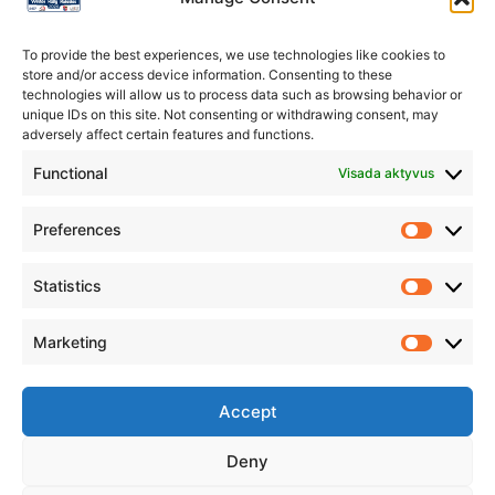
Sausio 25 dieną, šeštadienį, dalyviai turės laiko išsimiegoti
prieš tikrai ilgą ir intensyvią dieną. Visi rokiškėnai yra
To provide the best experiences, we use technologies like cookies to
kviečiami 10:30 susirinkti Sajūdžio aikštėje bei išlydėti ralio
store and/or access device information. Consenting to these
technologies will allow us to process data such as browsing behavior or
dalyvius į jų greičio kelionę. Toje pačioje aikštėje, 20:00
unique IDs on this site. Not consenting or withdrawing consent, may
„Biorina Winter Rally Rokiškis“ varžybos bus vainikuotos
adversely affect certain features and functions.
apdovanojimų ceremonijos metu.
Functional
Visada aktyvus
Lenktynininkams teks įveikti 8 greičio ruožus iš kurių 5
unikalūs, o visa tai sudarys per 51,69 sportinių kilometrų
Preferences
lekiant maksimaliu greičiu. Bendras varžybų maršrutas
siekia 192,40 km. Į šią greičiausią žiemos šventę susirinks
Statistics
Lietuvos automobilių ralio sprinto čempionato dalyviai, o
prie jų prisijungs būrys svečių iš kitų Lietuvos čempionatų
Marketing
bei užsienio šalių. Maksimalus dalyvių skaičius sieks 60
ekipažų.
Accept
Kova žada būti įnirtinga, vaizdai įspūdingi, o nuotaika puiki,
tad ruoškit techniką bei termosus – sausio gale susitiksime
Deny
Rokiškyje!