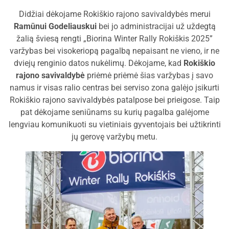
Didžiai dėkojame Rokiškio rajono savivaldybės merui
Ramūnui Godeliauskui
bei jo administracijai už uždegtą
žalią šviesą rengti „Biorina Winter Rally Rokiškis 2025”
varžybas bei visokeriopą pagalbą nepaisant ne vieno, ir ne
dviejų renginio datos nukėlimų. Dėkojame, kad
Rokiškio
rajono savivaldybė
priėmė priėmė šias varžybas į savo
namus ir visas ralio centras bei serviso zona galėjo įsikurti
Rokiškio rajono savivaldybės patalpose bei prieigose. Taip
pat dėkojame seniūnams su kurių pagalba galėjome
lengviau komunikuoti su vietiniais gyventojais bei užtikrinti
jų gerovę varžybų metu.