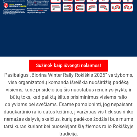
Sužinok kaip išvengti nelaimės!
Pasibaigus „Biorina Winter Rally Rokiškis 2025” varžyboms,
visa organizatorių komanda išreiškia nuoširdžią padėką
visiems, kurie prisidėjo jog šis nuostabus renginys įvyktų ir
būtų toks, kad paliktų šiltus prisiminimus visiems ralio
dalyviams bei svečiams. Esame pamaloninti, jog nepaisant
daugkartinio ralio datos keitimo, į varžybas vis tiek susirinko
nemažas dalyvių skaičius, kurių padėkos žodžiai bus mums
tarsi kuras kuriant bei puoselėjant šią žiemos ralio Rokiškyje
tradiciją.