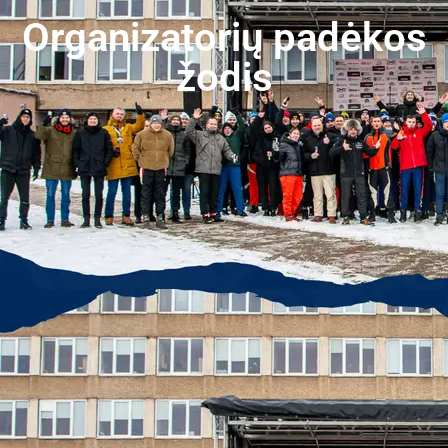
Organizatorių padėkos
žodis