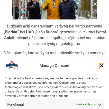
Didžiulis ačiū generaliniam varžybų bei vardo partneriui
„Biorina”
bei
UAB „Lašų Duona”
generalinei direktorei
Ivetai
Aukštuolienei
už paramą, pagalbą, tikėjimą bei nuostabius
prizus lenktynių nugalėtojams.
Džiaugiamės, kad varžybų metu oficialūs varžybų asmenys
galėjo savo funkcijas vykdyti saugiai bei patogiai
DACIA
automobiliuose. Ačiū už juos.
Manage Consent
To provide the best experiences, we use technologies like cookies to
store and/or access device information. Consenting to these
technologies will allow us to process data such as browsing behavior or
unique IDs on this site. Not consenting or withdrawing consent, may
adversely affect certain features and functions.
Functional
Visada aktyvus