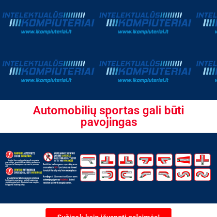
Automobilių sportas gali būti
pavojingas