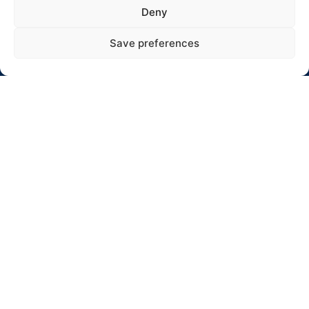
Adresas: Jaunystės 10-17, Rokiškis
Deny
El. paštas: info@winterrallyrokiskis.lt
Save preferences
Click to accept rinkodara cookies and
enable this content