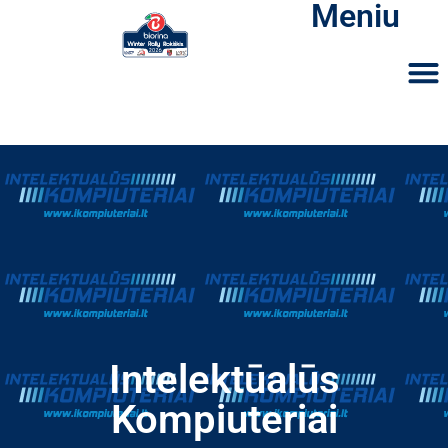
Meniu
Intelektūalūs
Kompiuteriai