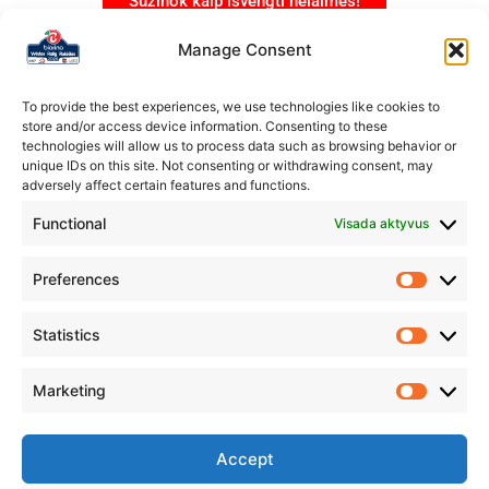
Sužinok kaip išvengti nelaimės!
Manage Consent
To provide the best experiences, we use technologies like cookies to
store and/or access device information. Consenting to these
technologies will allow us to process data such as browsing behavior or
unique IDs on this site. Not consenting or withdrawing consent, may
adversely affect certain features and functions.
Functional
Visada aktyvus
Preferences
Statistics
Marketing
Organizatorius
Rokiškio automobilių sporto klubas „Aukšta pavara”
Accept
IM.K.: 304231178