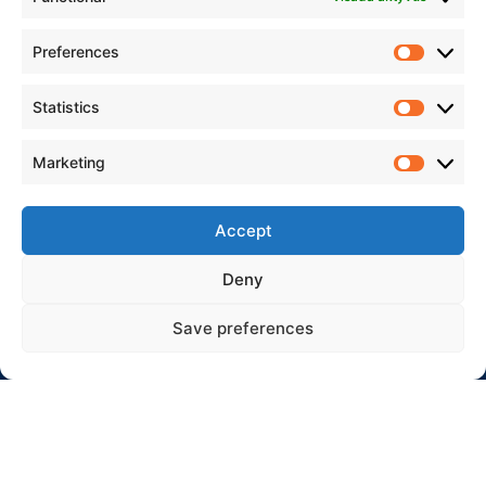
Preferences
Statistics
Marketing
Accept
Deny
Save preferences
Organizatorius
Rokiškio automobilių sporto klubas „Aukšta pavara”
IM.K.: 304231178
Adresas: Jaunystės 10-17, Rokiškis