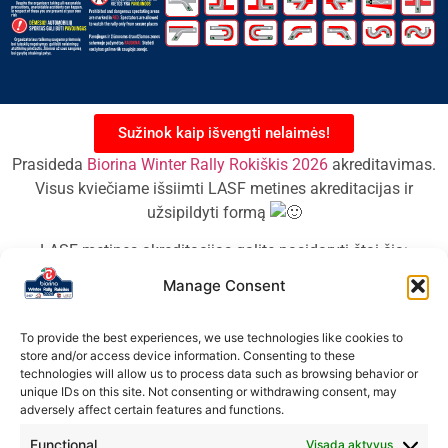
Sužinok kaip išvengti nelaimės!
Prasideda
Biorina Winter Rally Rokiškis 2026
akreditavimas.
Visus kviečiame išsiimti LASF metines akreditacijas ir
užsipildyti formą
LASF metines akreditacijas galite pasidaryti štai čia:
Manage Consent
http://sistema.lasf.lt/
Biorina Winter Rally Rokiškis akreditacijos paraiškos forma:
To provide the best experiences, we use technologies like cookies to
store and/or access device information. Consenting to these
Akreditacijos forma
technologies will allow us to process data such as browsing behavior or
unique IDs on this site. Not consenting or withdrawing consent, may
adversely affect certain features and functions.
Functional
Visada aktyvus