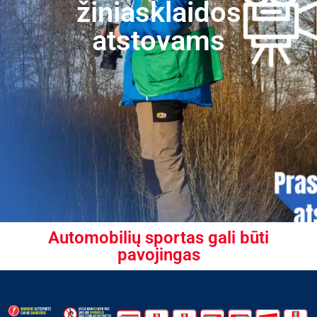
žiniasklaidos
atstovams
Automobilių sportas gali būti
pavojingas