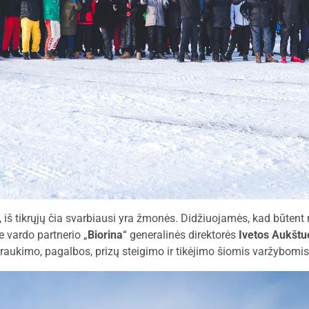
s, iš tikrųjų čia svarbiausi yra žmonės. Didžiuojamės, kad būten
 vardo partnerio „
Biorina
“ generalinės direktorės
Ivetos Aukštu
itraukimo, pagalbos, prizų steigimo ir tikėjimo šiomis varžybomis