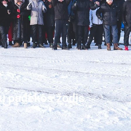
rių padėkos žodis