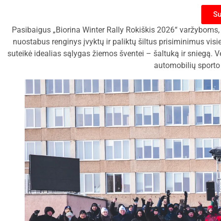
Su
Pasibaigus „Biorina Winter Rally Rokiškis 2026“ varžyboms, 
nuostabus renginys įvyktų ir paliktų šiltus prisiminimus vi
suteikė idealias sąlygas žiemos šventei – šaltuką ir sniegą. 
automobilių sporto