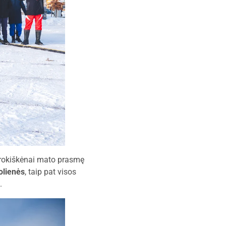
t rokiškėnai mato prasmę
olienės
, taip pat visos
.