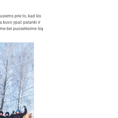
siems prie to, kad šis
a buvo ypač palanki ir
sime bei puoselėsime šią