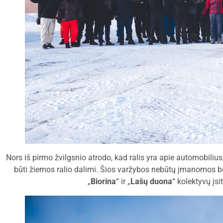
Nors iš pirmo žvilgsnio atrodo, kad ralis yra apie automobiliu
būti žiemos ralio dalimi. Šios varžybos nebūtų įmanomos be
„
Biorina
“ ir „
Lašų duona
“ kolektyvų įs