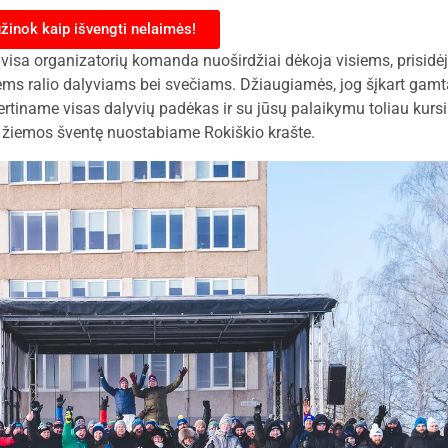
žinok kaip išvengti nelaimės!
visa organizatorių komanda nuoširdžiai dėkoja visiems, prisidėju
siems ralio dalyviams bei svečiams. Džiaugiamės, jog šįkart gamt
Vertiname visas dalyvių padėkas ir su jūsų palaikymu toliau kur
 žiemos šventę nuostabiame Rokiškio krašte.