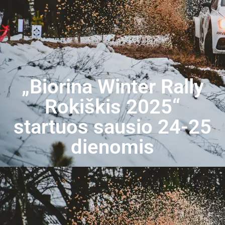
„Biorina Winter Rally
Rokiškis 2025“
startuos sausio 24-25
dienomis