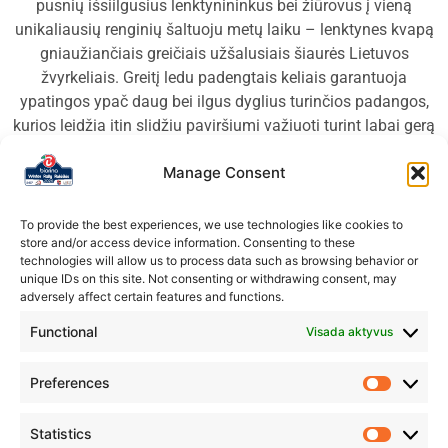
pusnių išsiilgusius lenktynininkus bei žiūrovus į vieną
unikaliausių renginių šaltuoju metų laiku – lenktynes kvapą
gniaužiančiais greičiais užšalusiais šiaurės Lietuvos
žvyrkeliais. Greitį ledu padengtais keliais garantuoja
ypatingos ypač daug bei ilgus dyglius turinčios padangos,
kurios leidžia itin slidžiu paviršiumi važiuoti turint labai gerą
sukibimą. Nepaisant to, dalis varžybų vyks jau sutemus, kas
Manage Consent
visą šį greičio, garso bei šviesų spektaklį paverčia
nepamirštamu dalyviams bei žiūrovams. Ralio fanai gali
grožėtis iki raudonumo įkaitusiais stabdžių diskais,
To provide the best experiences, we use technologies like cookies to
store and/or access device information. Consenting to these
galingais papildomais žibintais bei iš automobilių
technologies will allow us to process data such as browsing behavior or
išmetamųjų vamzdžių besiveržiančiomis liepsnomis viską
unique IDs on this site. Not consenting or withdrawing consent, may
papildant riaumojančiais automobilių garsais. Tuo tarpu
adversely affect certain features and functions.
lenktynininkams tai maksimalaus susikaupimo,
Functional
Visada aktyvus
koncentracijos bei susidirbimo tarpusavyje išbandymas, nes
skriejant didžiuliu greičiu naktį vietos klaidoms nėra.
Preferences
Sportininkams teks įveikti 8 greičio ruožus iš kurių 5
unikalūs, o visa tai sudarys per 60 sportinių kilometrų lekiant
Statistics