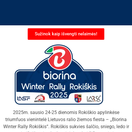
Sužinok kaip išvengti nelaimės!
2025m. sausio 24-25 dienomis Rokiškio apylinkėse
triumfuos vienintelė Lietuvos ralio žiemos fiesta – „Biorina
Winter Rally Rokiškis“. Rokiškis sukvies šalčio, sniego, ledo ir