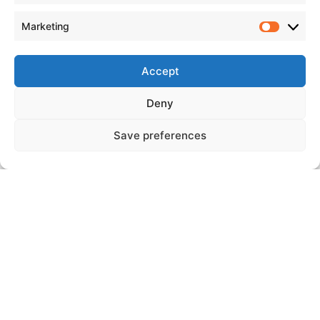
maksimaliu greičiu. Į šią greičiausią žiemos šventę susirinks
Lietuvos automobilių ralio sprinto čempionato dalyviai, o
Marketing
prie jų prisijungs būrys svečių iš kitų Lietuvos čempionatų
bei užsienio šalių. Kova žada būti įnirtinga, vaizdai įspūdingi,
Accept
o nuotaika puiki, tad ruoškit techniką bei termosus – sausio
gale susitiksime Rokiškyje!
Deny
„Biorina Winter Rally Rokiškis“
metu apyrankes (bilietus) bus
galima įsigyti prie įvažiavimų į greičio ruožus bei ralio štabe
Save preferences
nuo sausio 24d., penktadienio, 13.00. Vaikams iki 12 metų
renginys nemokamas.