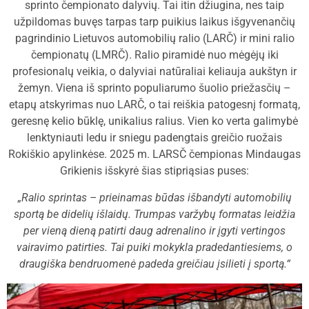
sprinto čempionato dalyvių. Tai itin džiugina, nes taip
užpildomas buvęs tarpas tarp puikius laikus išgyvenančių
pagrindinio Lietuvos automobilių ralio (LARČ) ir mini ralio
čempionatų (LMRČ). Ralio piramidė nuo mėgėjų iki
profesionalų veikia, o dalyviai natūraliai keliauja aukštyn ir
žemyn. Viena iš sprinto populiarumo šuolio priežasčių –
etapų atskyrimas nuo LARČ, o tai reiškia patogesnį formatą,
geresnę kelio būklę, unikalius ralius. Vien ko verta galimybė
lenktyniauti ledu ir sniegu padengtais greičio ruožais
Rokiškio apylinkėse. 2025 m. LARSČ čempionas Mindaugas
Grikienis išskyrė šias stipriąsias puses:
„
Ralio sprintas – prieinamas būdas išbandyti automobilių
sportą be didelių išlaidų. Trumpas varžybų formatas leidžia
per vieną dieną patirti daug adrenalino ir įgyti vertingos
vairavimo patirties. Tai puiki mokykla pradedantiesiems, o
draugiška bendruomenė padeda greičiau įsilieti į sportą.“