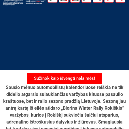
Sužinok kaip išvengti nelaimės!
Sausio mėnuo automobilistų kalendoriuose reiškia ne tik
didelio atgarsio sulaukiančias varžybas kituose pasaulio
kraštuose, bet ir ralio sezono pradžią Lietuvoje. Sezoną jau
antrą kartą iš eilės atidaro „Biorina Winter Rally Rokiškis“
varžybos, kurios į Rokiškį sukviečia šalčiui atsparius,
adrenalino ištroškusius dalyvius ir žiūrovus. Smagiausia
tai, kad dar visai neseniai merdėjęs Lietuvos automobilių