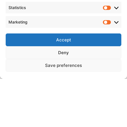
Statistics
Marketing
Accept
Deny
Įprastai pirmąjį laiptelį mini ralyje praleidęs Mantas
Save preferences
Gurkšnys taip pat džiaugėsi, kad iš karto galėjo kaupti patirtį
važiuodamas bent po 50–60 sportinių kilometrų.
„
Sprinto čempionatas, manau, yra puikus dėl greičio ruožų
ilgio, lyginant su mini raliu, todėl iš karto važiavau šiame
čempionate. Kuo daugiau kilometrų, tuo daugiau patirties.
Žinoma, dabar vykstant atskiriems etapams, kelias važiuojant
antrus kartus nebūna taip sugadintas, kaip važiuojant po
LARČ.“