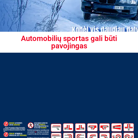
Automobilių sportas gali būti
pavojingas