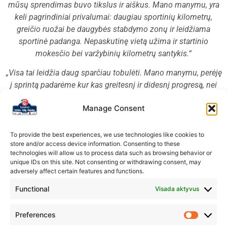
mūsų sprendimas buvo tikslus ir aiškus. Mano manymu, yra
keli pagrindiniai privalumai: daugiau sportinių kilometrų,
greičio ruožai be daugybės stabdymo zonų ir leidžiama
sportinė padanga. Nepaskutinę vietą užima ir startinio
mokesčio bei varžybinių kilometrų santykis.“
„
Visa tai leidžia daug sparčiau tobulėti. Mano manymu, perėję
į sprintą padarėme kur kas greitesnį ir didesnį progresą, nei
būtume dar metus praleidę mini ralyje. Kolegas iš mini ralio,
Manage Consent
kurie galbūt baiminasi perėjimo į sprintą, galiu nuraminti ir
padrąsinti. Mitas apie žymiai išaugsiantį biudžetą yra
sugriautas. Kaštai padidėja labai minimaliai, o smagumo ir
To provide the best experiences, we use technologies like cookies to
store and/or access device information. Consenting to these
naudos yra žymiai daugiau. Mini ralyje yra tikrai labai greitų
technologies will allow us to process data such as browsing behavior or
ekipažų, tad dar kartą noriu padrąsinti ir paskatinti kolegas
unique IDs on this site. Not consenting or withdrawing consent, may
išdrįsti žengti žingsnelį aukštyn.“
adversely affect certain features and functions.
Functional
Visada aktyvus
Preferences