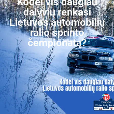
Kodėl vis daugiau
dalyvių renkasi
Lietuvos automobilių
ralio sprinto
čempionatą?