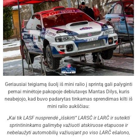
Geriausiai teigiamą šuolį iš mini ralio į sprintą gali palyginti
pernai minėtoje pakopoje debiutavęs Mantas Dilys, kuris
neabejojo, kad buvo padarytas tinkamas sprendimas kilti iš
mini ralio aukščiau:
„Kai tik LASF nusprendė „išskirti“ LARSČ ir LARČ ir suteikti
sprintininkams galimybę važiuoti atskiruose etapuose ir
nebelaužyti automobilių važiuojant po viso LARČ ešalono,